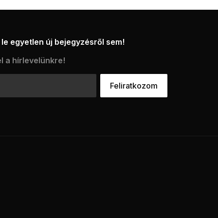
le egyetlen új bejegyzésről sem!
l a hírlevelünkre!