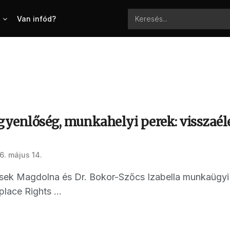
Van infód?
egyenlőség, munkahelyi perek: visszaé
6. május 14.
asek Magdolna és Dr. Bokor-Szőcs Izabella munkaügyi j
lace Rights ...