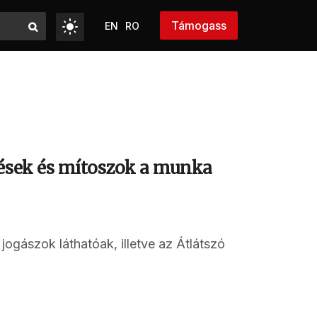
Támogass
EN
RO
lések és mítoszok a munka
ogászok láthatóak, illetve az Átlátszó