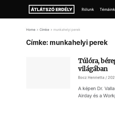
Rólunk
Témáink
Home
Címke
munkahelyi perek
Címke:
munkahelyi perek
Túlóra, bér
világában
Bocz Henrietta
202
A képen Dr. Vall
Airday és a Workp