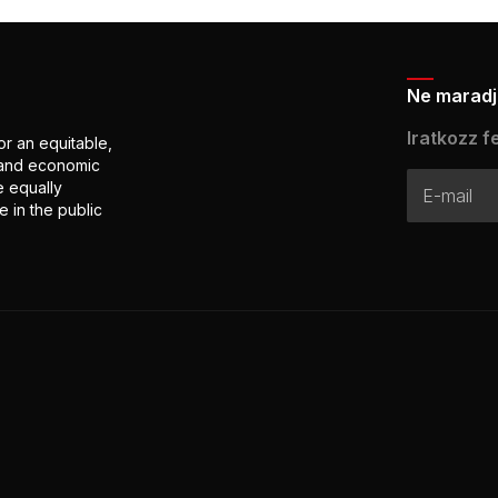
Ne maradj 
Iratkozz fe
or an equitable,
l and economic
e equally
 in the public