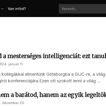
Van infód?
 a mesterséges intelligenciát: ezt tanul
024. január 11.
kollégákkal elmentünk Göteborgba a GIJC-re, a vil
ói konferenciájára.Ezen ott szokott lenni a világ ...
nem a barátod, hanem az egyik legeltö
. december 20.