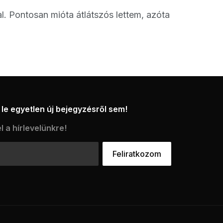
al. Pontosan mióta átlátszós lettem, azóta
le egyetlen új bejegyzésről sem!
l a hírlevelünkre!