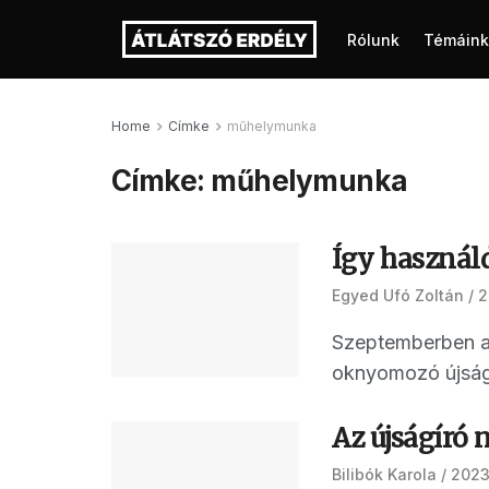
Rólunk
Témáink
Home
Címke
műhelymunka
Címke:
műhelymunka
Így használd
Egyed Ufó Zoltán
2
Szeptemberben a 
oknyomozó újságír
Az újságíró 
Bilibók Karola
2023