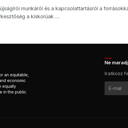
 újságírói munkáról és a kapcsolattartásról a forrásokk
rkesztőség a kiskorúak ...
Ne maradj 
Iratkozz fe
or an equitable,
l and economic
e equally
 in the public