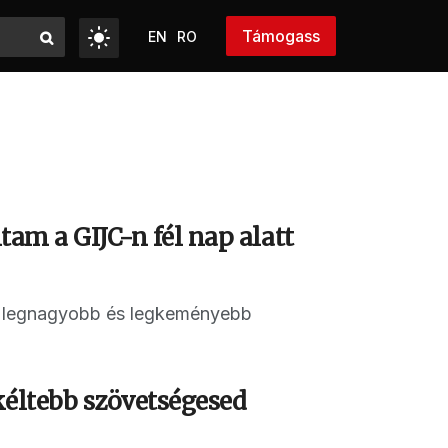
Támogass
EN
RO
tam a GIJC-n fél nap alatt
ág legnagyobb és legkeményebb
kéltebb szövetségesed