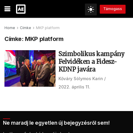
Támogass
Home
Címke
MKP platform
Címke:
MKP platform
Szimbolikus kampány
Felvidéken a Fidesz-
KDNP javára
Kőváry Sólymos Karin
2022. április 11.
Ne maradj le egyetlen új bejegyzésről sem!