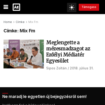
Támogass
Home
Címke
Mix Fm
Címke:
Mix Fm
Meglengette a
mézesmadzagot az
Erdélyi Médiatér
Egyesület
Sipos Zoltán
2018. július 31.
Ne maradj le egyetlen új bejegyzésről sem!