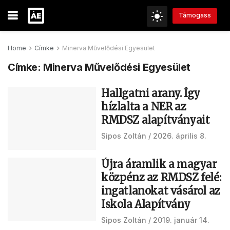
Támogass
Home
Címke
Minerva Művelődési Egyesület
Címke:
Minerva Művelődési Egyesület
Hallgatni arany. Így
hízlalta a NER az
RMDSZ alapítványait
Sipos Zoltán
2026. április 8.
Újra áramlik a magyar
közpénz az RMDSZ felé:
ingatlanokat vásárol az
Iskola Alapítvány
Sipos Zoltán
2019. január 14.