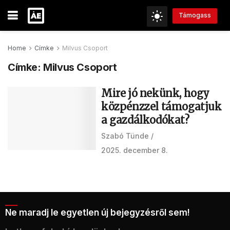
Támogass
Home
Címke
Milvus Csoport
Címke:
Milvus Csoport
Mire jó nekünk, hogy
közpénzzel támogatjuk
a gazdálkodókat?
Szabó Tünde
2025. december 8.
Ne maradj le egyetlen új bejegyzésről sem!