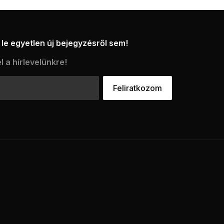
le egyetlen új bejegyzésről sem!
l a hírlevelünkre!