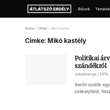
Rólunk
Témáink
Home
Címke
Mikó kastély
Címke:
Mikó kastély
Politikai ár
szándékról
Jakabhanga
2019. 
Baróti szülők egy
székelyföldi, felsz