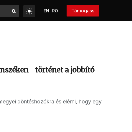
Támogass
EN
RO
mszéken ‒ történet a jobbító
 megyei döntéshozókra és elérni, hogy egy