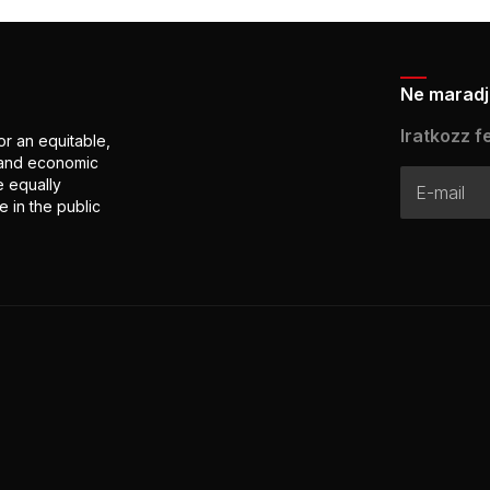
Ne maradj 
Iratkozz fe
or an equitable,
l and economic
e equally
 in the public