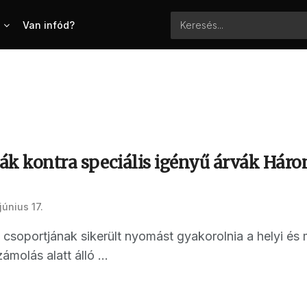
Van infód?
vák kontra speciális igényű árvák Háro
június 17.
 csoportjának sikerült nyomást gyakorolnia a helyi és
ámolás alatt álló ...