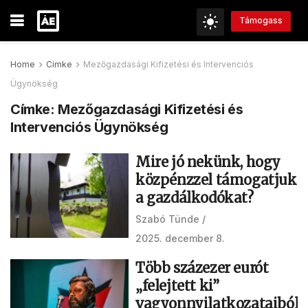
Támogass
Home
Címke
Mezőgazdasági Kifizetési és Intervenciós
Ügynökség
Címke:
Mezőgazdasági Kifizetési és
Intervenciós Ügynökség
Mire jó nekünk, hogy
közpénzzel támogatjuk
a gazdálkodókat?
Szabó Tünde
2025. december 8.
Több százezer eurót
„felejtett ki”
vagyonnyilatkozataiból