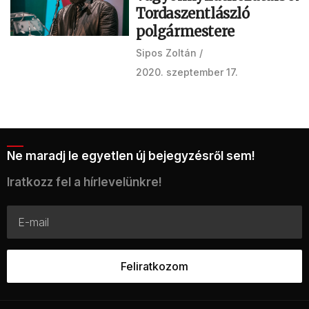
Tordaszentlászló
polgármestere
Sipos Zoltán
2020. szeptember 17.
Ne maradj le egyetlen új bejegyzésről sem!
Iratkozz fel a hírlevelünkre!