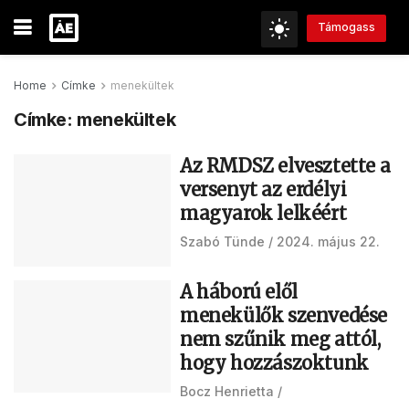
Támogass
Home
Címke
menekültek
Címke:
menekültek
Az RMDSZ elvesztette a
versenyt az erdélyi
magyarok lelkéért
Szabó Tünde
2024. május 22.
A háború elől
menekülők szenvedése
nem szűnik meg attól,
hogy hozzászoktunk
Bocz Henrietta