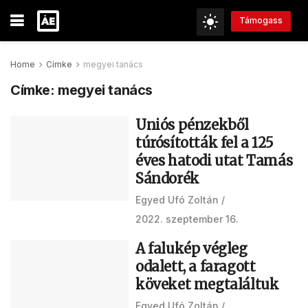
Támogass
Home
Címke
megyei tanács
Címke:
megyei tanács
Uniós pénzekből
túrósították fel a 125
éves hatodi utat Tamás
Sándorék
Egyed Ufó Zoltán
2022. szeptember 16.
A falukép végleg
odalett, a faragott
köveket megtaláltuk
Egyed Ufó Zoltán