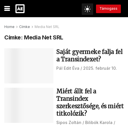
Támogass
Home
Címke
Media Net SRL
Címke:
Media Net SRL
Saját gyermeke falja fel
a Transindexet?
Pál Edit Éva
2025. február 10.
Miért állt fel a
Transindex
szerkesztősége, és miért
titkolózik?
Sipos Zoltán
Bilibók Karola