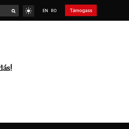
Támogass
EN
RO
dás!