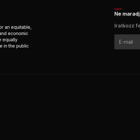
Ne maradj 
Iratkozz fe
or an equitable,
l and economic
e equally
 in the public