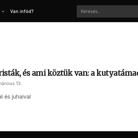
Van infód?
risták, és ami köztük van: a kutyatáma
árcius 13.
l és juhaival