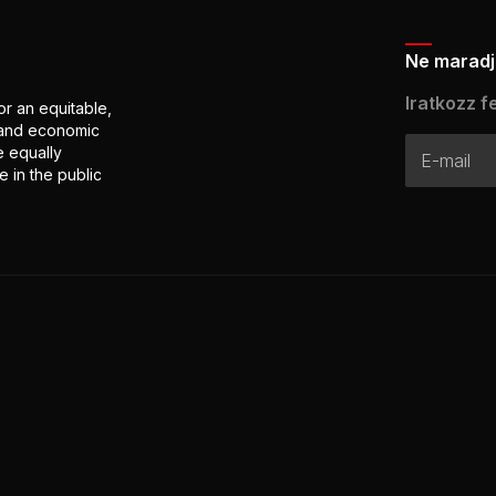
Ne maradj 
Iratkozz fe
or an equitable,
l and economic
e equally
 in the public