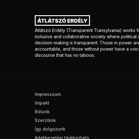
Átlátszó Erdély (Transparent Transylvania) works f
inclusive and collaborative society where politica
decision-making is transparent. Those in power ar
accountable, and those without power have a voice
discourse that has no taboos.
Impresszum
Impakt
Rólunk
Szerzőink
Így dolgozunk
Adatkezelési tájékoztató