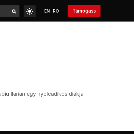
Támogass
EN
RO
?
iu Ilarian egy nyolcadikos diákja