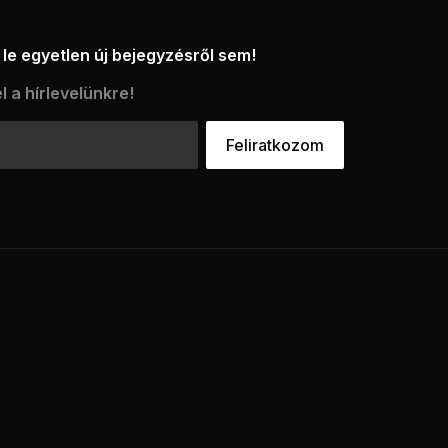
le egyetlen új bejegyzésről sem!
l a hírlevelünkre!