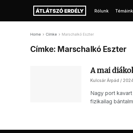
Rólunk
Témáink
Home
Címke
Marschalkó Eszter
Címke:
Marschalkó Eszter
A mai diák
Kulcsár Árpád
2024.
Nagy port kavart
fizikailag bántalm