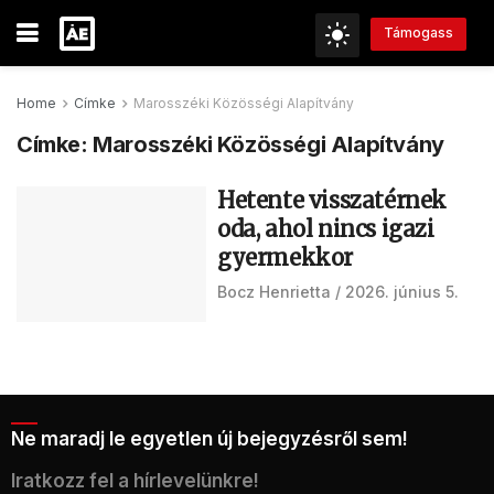
Támogass
Home
Címke
Marosszéki Közösségi Alapítvány
Címke:
Marosszéki Közösségi Alapítvány
Hetente visszatérnek
oda, ahol nincs igazi
gyermekkor
Bocz Henrietta
2026. június 5.
Ne maradj le egyetlen új bejegyzésről sem!
Iratkozz fel a hírlevelünkre!