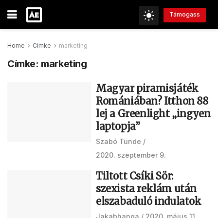
Támogass
Home
Címke
marketing
Címke:
marketing
Magyar piramisjáték
Romániában? Itthon 88
lej a Greenlight „ingyen
laptopja”
Szabó Tünde
2020. szeptember 9.
Tiltott Csíki Sör:
szexista reklám után
elszabaduló indulatok
Jakabhanga
2020. május 11.