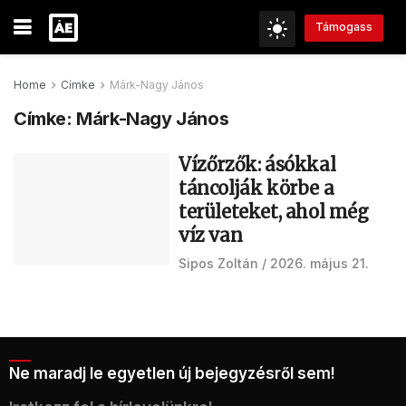
Támogass
Home
Címke
Márk-Nagy János
Címke:
Márk-Nagy János
Vízőrzők: ásókkal
táncolják körbe a
területeket, ahol még
víz van
Sipos Zoltán
2026. május 21.
Ne maradj le egyetlen új bejegyzésről sem!