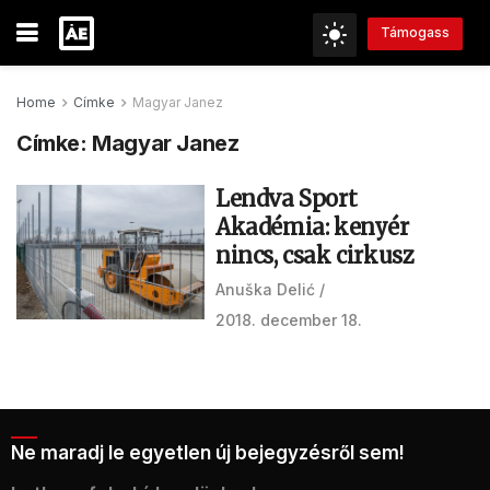
Támogass
Home
Címke
Magyar Janez
Címke:
Magyar Janez
Lendva Sport
Akadémia: kenyér
nincs, csak cirkusz
Anuška Delić
2018. december 18.
Ne maradj le egyetlen új bejegyzésről sem!