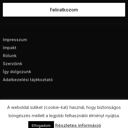
Impresszum
Impakt
Rólunk
Szerzőink
Így dolgozunk
Adatkezelési tájékoztató
A weboldal sütiket (cookie-kat) használ, hogy biztonságos
böngészés mellett a legjobb felhasználói élményt nyújtsa.
CC BY-NC-SA 4.0
Részletes információ
Elfogadom