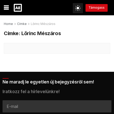
Támogass
Home
Címke
Lőrinc Mészáros
Címke:
Lőrinc Mészáros
Ne maradj le egyetlen új bejegyzésről sem!
Iratkozz fel a hírlevelünkre!