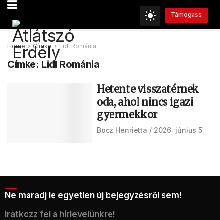
Támogass
Home
Címke
Lidl Románia
Címke:
Lidl Románia
Hetente visszatérnek
oda, ahol nincs igazi
gyermekkor
Bocz Henrietta
2026. június 5.
Ne maradj le egyetlen új bejegyzésről sem!
Iratkozz fel a hírlevelünkre!