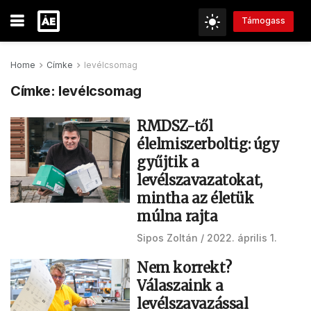
Támogass
Home
Címke
levélcsomag
Címke:
levélcsomag
RMDSZ-től
élelmiszerboltig: úgy
gyűjtik a
levélszavazatokat,
mintha az életük
múlna rajta
Sipos Zoltán
2022. április 1.
Nem korrekt?
Válaszaink a
levélszavazással