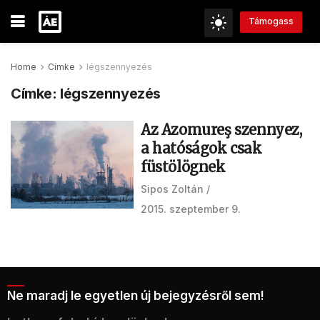
Támogass
Home
Címke
légszennyezés
Címke:
légszennyezés
Az Azomureş szennyez,
a hatóságok csak
füstölögnek
Sipos Zoltán
2015. szeptember 9.
Ne maradj le egyetlen új bejegyzésről sem!