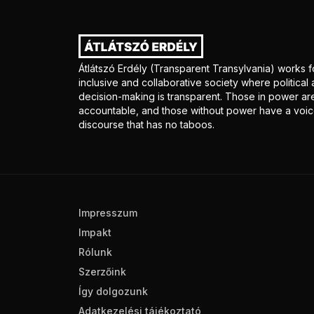
Átlátszó Erdély (Transparent Transylvania) works f
inclusive and collaborative society where politica
decision-making is transparent. Those in power ar
accountable, and those without power have a voice
discourse that has no taboos.
Impresszum
Impakt
Rólunk
Szerzőink
Így dolgozunk
Adatkezelési tájékoztató