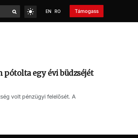
Támogass
EN
RO
n pótolta egy évi büdzséjét
ég volt pénzügyi felelősét. A