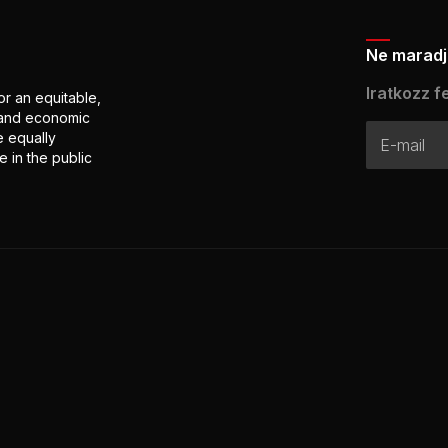
Ne maradj 
Iratkozz fe
or an equitable,
l and economic
e equally
 in the public