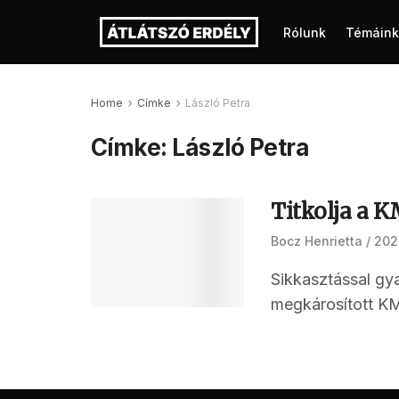
Rólunk
Témáink
Home
Címke
László Petra
Címke:
László Petra
Titkolja a K
Bocz Henrietta
202
Sikkasztással gy
megkárosított KMD