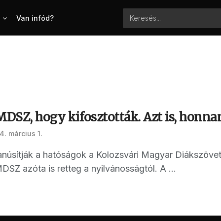
Van infód?
MDSZ, hogy kifosztották. Azt is, honna
4. március 1.
anúsítják a hatóságok a Kolozsvári Magyar Diákszövets
SZ azóta is retteg a nyilvánosságtól. A ...