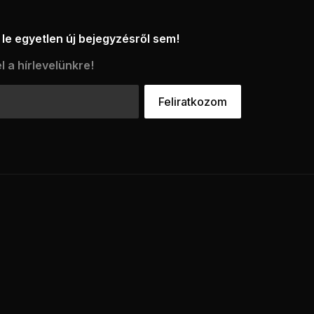
le egyetlen új bejegyzésről sem!
l a hírlevelünkre!