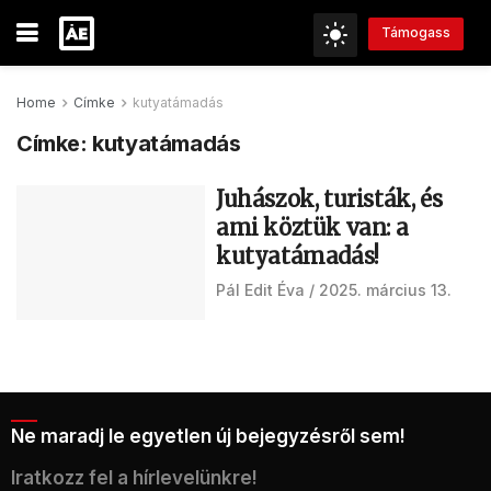
Támogass
Home
Címke
kutyatámadás
Címke:
kutyatámadás
Juhászok, turisták, és
ami köztük van: a
kutyatámadás!
Pál Edit Éva
2025. március 13.
Ne maradj le egyetlen új bejegyzésről sem!
Iratkozz fel a hírlevelünkre!