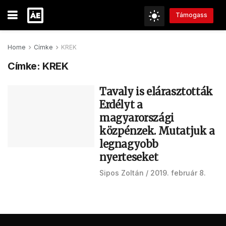
Támogass
Home
Címke
KREK
Címke:
KREK
Tavaly is elárasztották
Erdélyt a
magyarországi
közpénzek. Mutatjuk a
legnagyobb
nyerteseket
Sipos Zoltán
2019. február 8.