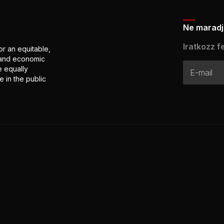
Ne maradj 
Iratkozz fe
or an equitable,
l and economic
e equally
 in the public