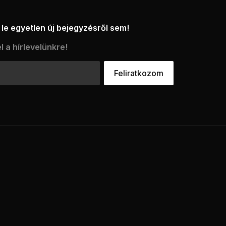
le egyetlen új bejegyzésről sem!
l a hírlevelünkre!