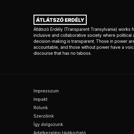
Átlátszó Erdély (Transparent Transylvania) works f
inclusive and collaborative society where politica
decision-making is transparent. Those in power ar
accountable, and those without power have a voice
discourse that has no taboos.
Impresszum
Impakt
Rólunk
Szerzőink
Így dolgozunk
Adatkezelési tájékoztató