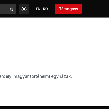
Támogass
EN
RO
erdélyi magyar történelmi egyházak.