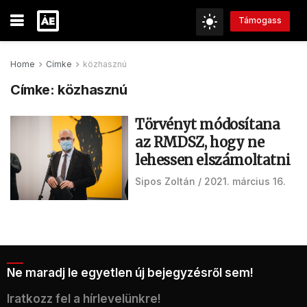
Támogass
Home
Címke
közhasznú
Címke:
közhasznú
Törvényt módosítana
az RMDSZ, hogy ne
lehessen elszámoltatni
Sipos Zoltán
2021. március 16.
Ne maradj le egyetlen új bejegyzésről sem!
Iratkozz fel a hírlevelünkre!