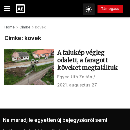
Támogass
Home
Címke
kövek
Címke:
kövek
A falukép végleg
odalett, a faragott
köveket megtaláltuk
Egyed Ufó Zoltán
2021. augusztus 27.
Ne maradj le egyetlen új bejegyzésről sem!