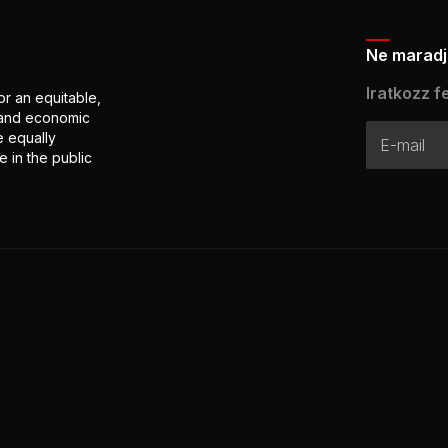
Ne maradj 
Iratkozz fe
or an equitable,
l and economic
e equally
 in the public