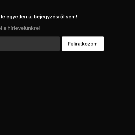
le egyetlen új bejegyzésről sem!
l a hírlevelünkre!