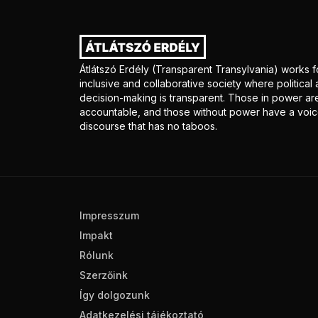
Átlátszó Erdély (Transparent Transylvania) works f
inclusive and collaborative society where politica
decision-making is transparent. Those in power ar
accountable, and those without power have a voice
discourse that has no taboos.
Impresszum
Impakt
Rólunk
Szerzőink
Így dolgozunk
Adatkezelési tájékoztató