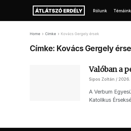
Rólunk
Témáink
Home
Címke
Kovács Gergely érsek
Címke:
Kovács Gergely érs
Valóban a p
Sipos Zoltán
2026. 
A Verbum Egyesül
Katolikus Érseksé