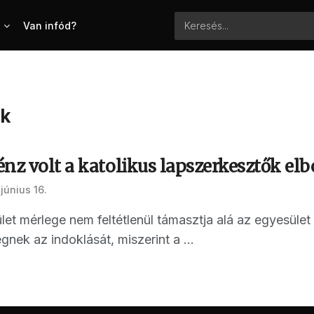
Van infód?
ek
énz volt a katolikus lapszerkesztők el
június 16.
et mérlege nem feltétlenül támasztja alá az egyesület
gnek az indoklását, miszerint a ...