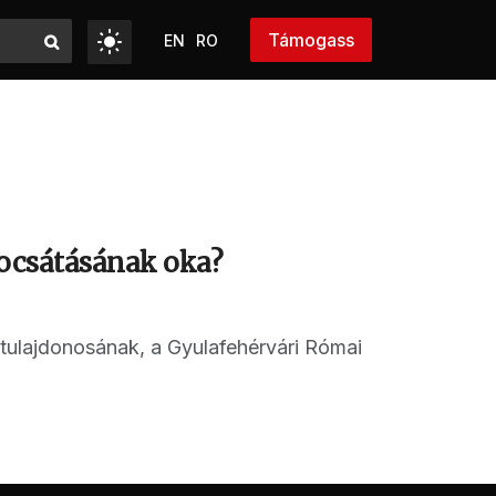
Támogass
EN
RO
bocsátásának oka?
 tulajdonosának, a Gyulafehérvári Római