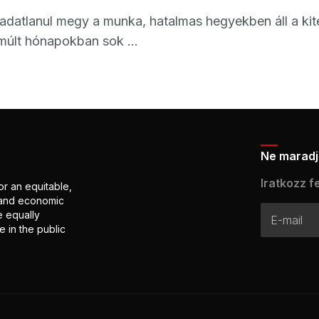
adatlanul megy a munka, hatalmas hegyekben áll a kit
múlt hónapokban sok ...
Ne maradj 
Iratkozz fe
or an equitable,
l and economic
e equally
 in the public