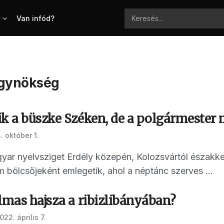
Van infód?
ügynökség
ik a büszke Széken, de a polgármester 
. október 1.
ar nyelvsziget Erdély közepén, Kolozsvártól északke
bölcsőjeként emlegetik, ahol a néptánc szerves ...
lmas hajsza a ribizlibányában?
022. április 7.