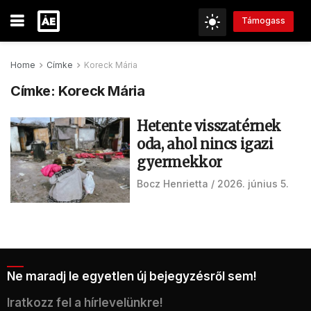
Támogass
Home
Címke
Koreck Mária
Címke:
Koreck Mária
Hetente visszatérnek
oda, ahol nincs igazi
gyermekkor
Bocz Henrietta
2026. június 5.
Ne maradj le egyetlen új bejegyzésről sem!
Iratkozz fel a hírlevelünkre!