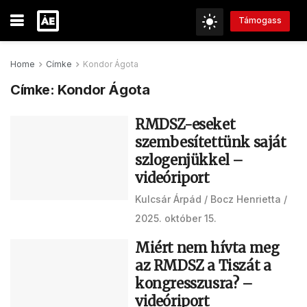
Támogass
Home
Címke
Kondor Ágota
Címke:
Kondor Ágota
RMDSZ-eseket
szembesítettünk saját
szlogenjükkel –
videóriport
Kulcsár Árpád
Bocz Henrietta
2025. október 15.
Miért nem hívta meg
az RMDSZ a Tiszát a
kongresszusra? –
videóriport