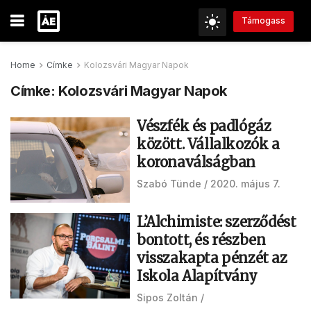
Támogass
Home
Címke
Kolozsvári Magyar Napok
Címke:
Kolozsvári Magyar Napok
Vészfék és padlógáz
között. Vállalkozók a
koronaválságban
Szabó Tünde
2020. május 7.
L’Alchimiste: szerződést
bontott, és részben
visszakapta pénzét az
Iskola Alapítvány
Sipos Zoltán