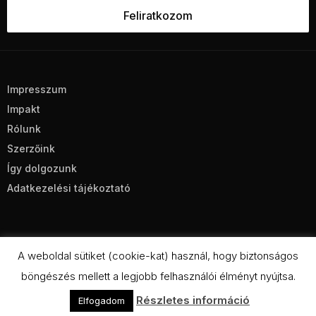
Impresszum
Impakt
Rólunk
Szerzőink
Így dolgozunk
Adatkezelési tájékoztató
A weboldal sütiket (cookie-kat) használ, hogy biztonságos
böngészés mellett a legjobb felhasználói élményt nyújtsa.
CC BY-NC-SA 4.0
Részletes információ
Elfogadom