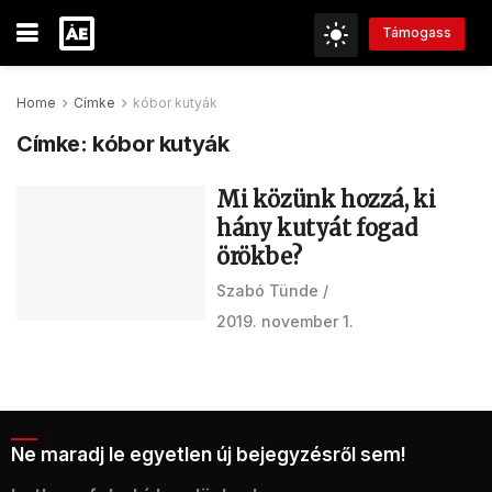
Támogass
Home
Címke
kóbor kutyák
Címke:
kóbor kutyák
Mi közünk hozzá, ki
hány kutyát fogad
örökbe?
Szabó Tünde
2019. november 1.
Ne maradj le egyetlen új bejegyzésről sem!