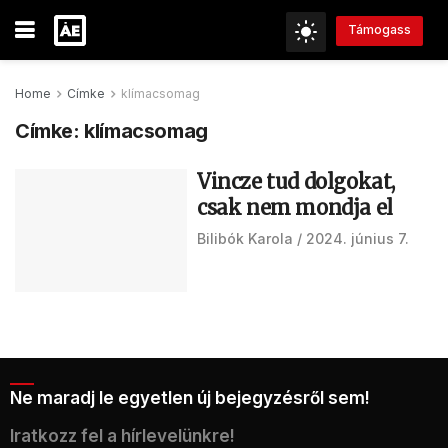
Támogass
Home
Címke
klímacsomag
Címke:
klímacsomag
Vincze tud dolgokat,
csak nem mondja el
Bilibók Karola
2024. június 7.
Ne maradj le egyetlen új bejegyzésről sem!
Iratkozz fel a hírlevelünkre!