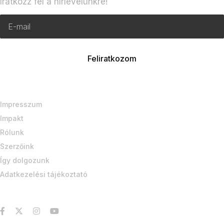
Iratkozz fel a hírlevelünkre!
Impresszum
Impakt
Rólunk
Szerzőink
Így dolgozunk
Adatkezelési tájékoztató