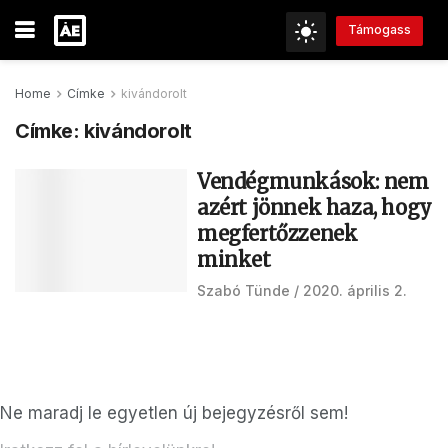
Támogass
Home
Címke
kivándorolt
Címke:
kivándorolt
Vendégmunkások: nem
azért jönnek haza, hogy
megfertőzzenek
minket
Szabó Tünde
2020. április 2.
Ne maradj le egyetlen új bejegyzésről sem!