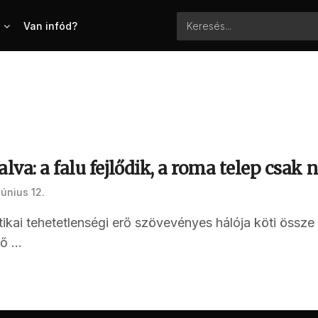
Van infód?
va: a falu fejlődik, a roma telep csak 
június 12.
tikai tehetetlenségi erő szövevényes hálója köti össz
ő ...