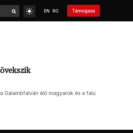
Támogass
EN
RO
növekszik
e a Galambfalván élő magyarok és a falu