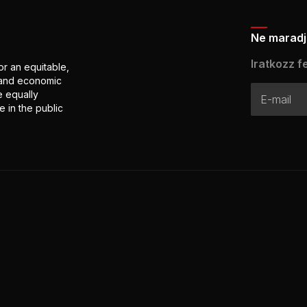
Ne maradj 
Iratkozz fe
or an equitable,
l and economic
e equally
 in the public