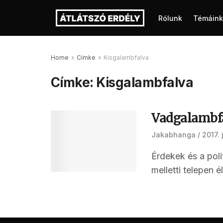
Rólunk
Témáink
Home
Címke
Kisgalambfalva
Címke:
Kisgalambfalva
Vadgalambfal
Jakabhanga
2017. 
Érdekek és a poli
melletti telepen él