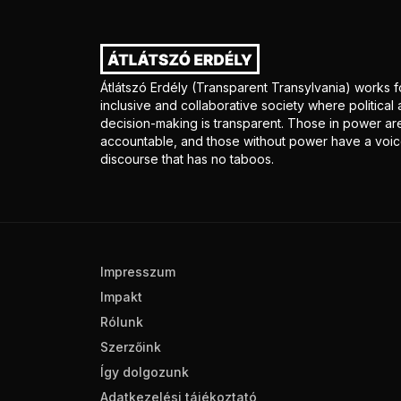
Átlátszó Erdély (Transparent Transylvania) works f
inclusive and collaborative society where politica
decision-making is transparent. Those in power ar
accountable, and those without power have a voice
discourse that has no taboos.
Impresszum
Impakt
Rólunk
Szerzőink
Így dolgozunk
Adatkezelési tájékoztató