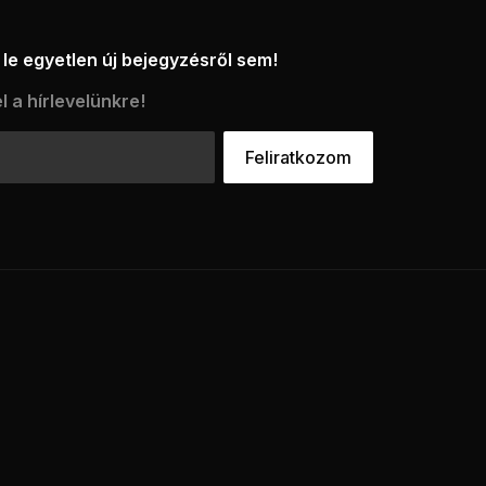
le egyetlen új bejegyzésről sem!
l a hírlevelünkre!