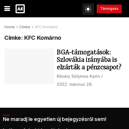
Támogass
Home
Címke
KFC Komárno
Címke:
KFC Komárno
BGA-támogatások:
Szlovákia irányába is
elzárták a pénzcsapot?
Kőváry Sólymos Karin
2022. március 28.
Ne maradj le egyetlen új bejegyzésről sem!