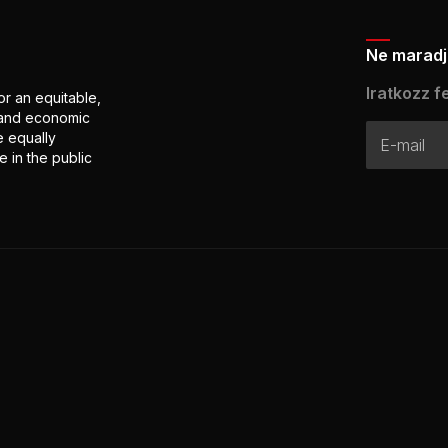
Ne maradj 
Iratkozz fe
or an equitable,
l and economic
e equally
 in the public