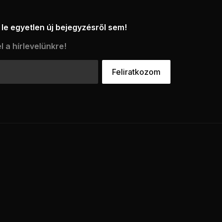
le egyetlen új bejegyzésről sem!
l a hírlevelünkre!