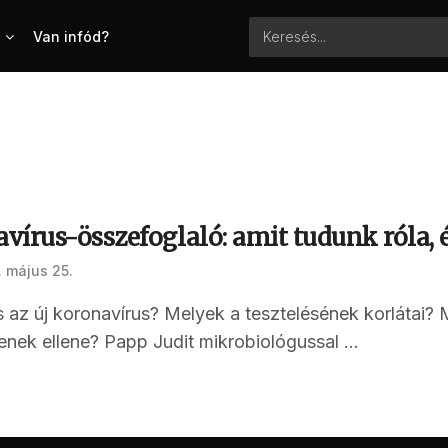
Van infód?
vírus-összefoglaló: amit tudunk róla,
 május 25.
es az új koronavírus? Melyek a tesztelésének korlátai? 
tenek ellene? Papp Judit mikrobiológussal ...