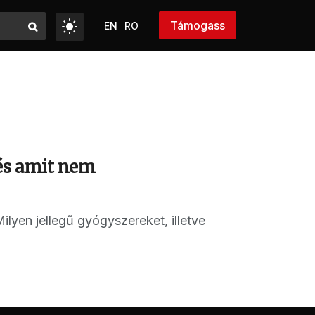
Támogass
EN
RO
 és amit nem
Milyen jellegű gyógyszereket, illetve