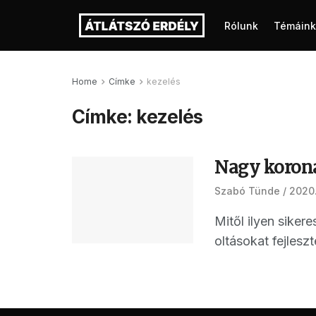
Rólunk
Témáink
Home
Címke
kezelés
Címke:
kezelés
Nagy korona
Szabó Tünde
2020.
Mitől ilyen siker
oltásokat fejlesz