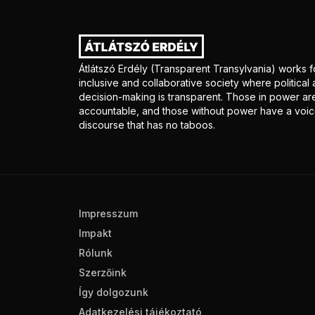
Átlátszó Erdély (Transparent Transylvania) works f
inclusive and collaborative society where politica
decision-making is transparent. Those in power ar
accountable, and those without power have a voice
discourse that has no taboos.
Impresszum
Impakt
Rólunk
Szerzőink
Így dolgozunk
Adatkezelési tájékoztató