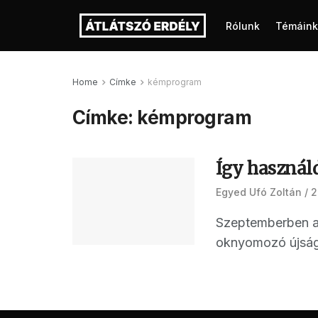
Rólunk
Témáink
Home
Címke
kémprogram
Címke:
kémprogram
Így használd
Egyed Ufó Zoltán
2
Szeptemberben a 
oknyomozó újságír