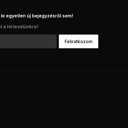
le egyetlen új bejegyzésről sem!
l a hírlevelünkre!