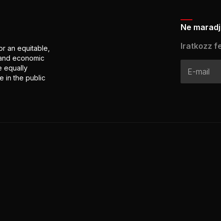
Ne maradj 
Iratkozz fe
or an equitable,
l and economic
e equally
 in the public