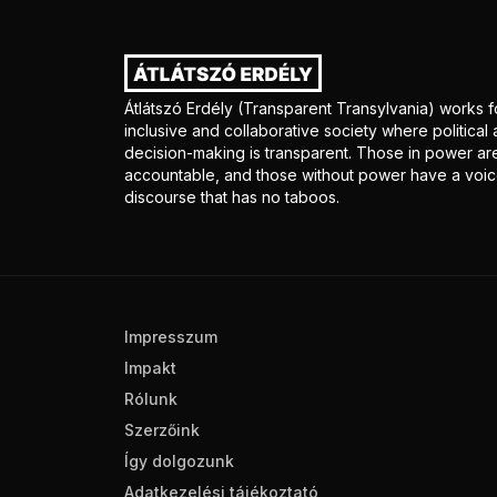
Átlátszó Erdély (Transparent Transylvania) works f
inclusive and collaborative society where politica
decision-making is transparent. Those in power ar
accountable, and those without power have a voice
discourse that has no taboos.
Impresszum
Impakt
Rólunk
Szerzőink
Így dolgozunk
Adatkezelési tájékoztató