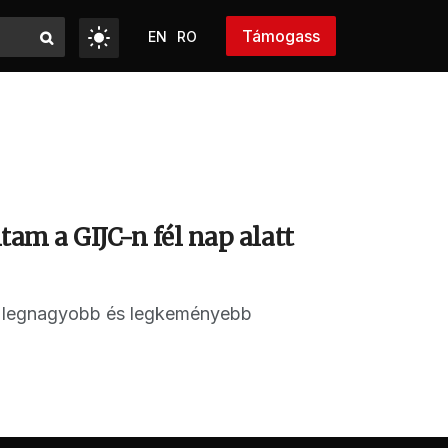
Támogass
EN
RO
tam a GIJC-n fél nap alatt
ág legnagyobb és legkeményebb