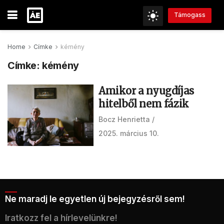
Támogass
Home
Címke
kémény
Címke:
kémény
Amikor a nyugdíjas
hitelből nem fázik
Bocz Henrietta
2025. március 10.
Ne maradj le egyetlen új bejegyzésről sem!
Iratkozz fel a hírlevelünkre!