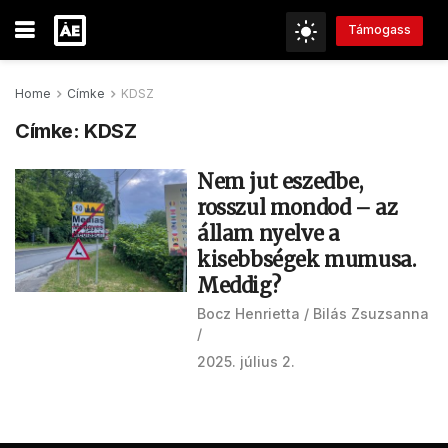
Támogass
Home
Címke
KDSZ
Címke:
KDSZ
Nem jut eszedbe,
rosszul mondod – az
állam nyelve a
kisebbségek mumusa.
Meddig?
Bocz Henrietta
Bilás Zsuzsanna
2025. július 2.