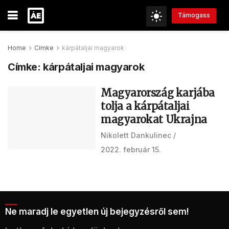
Támogass
Home
Címke
kárpátaljai magyarok
Címke:
kárpátaljai magyarok
Magyarország karjába
tolja a kárpátaljai
magyarokat Ukrajna
Nikolett Dankulinec
2022. február 15.
Ne maradj le egyetlen új bejegyzésről sem!