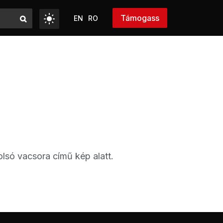
Támogass
EN
RO
olsó vacsora című kép alatt.