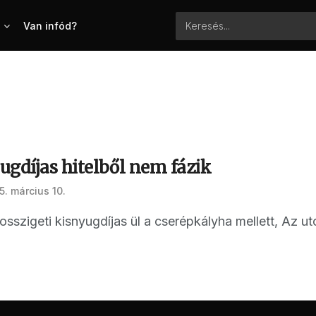
Van infód?
gdíjas hitelből nem fázik
5. március 10.
sszigeti kisnyugdíjas ül a cserépkályha mellett, Az ut