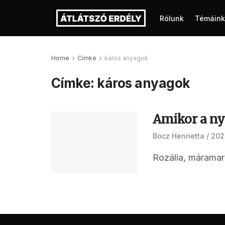
Rólunk
Témáink
Home
Címke
káros anyagok
Címke:
káros anyagok
Amikor a nyu
Bocz Henrietta
202
Rozália, máramaro