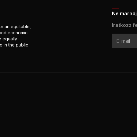
Ne maradj 
Iratkozz fe
or an equitable,
l and economic
e equally
 in the public