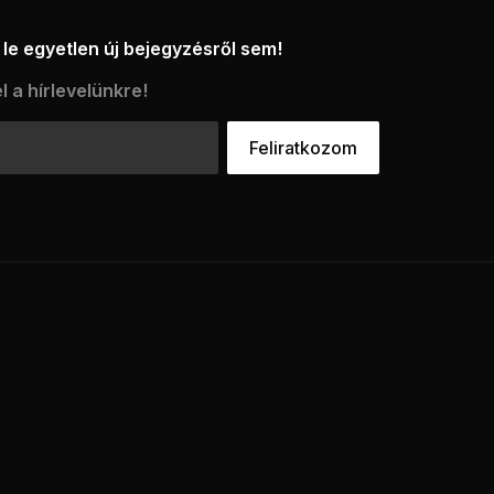
le egyetlen új bejegyzésről sem!
l a hírlevelünkre!