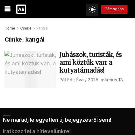
Támogass
Home
Címke
kangál
Címke:
kangál
Juhászok, turisták, és
ami köztük van: a
kutyatámadás!
Pál Edit Éva
2025. március 13.
Ne maradj le egyetlen új bejegyzésről sem!
Iratkozz fel a hírlevelünkre!