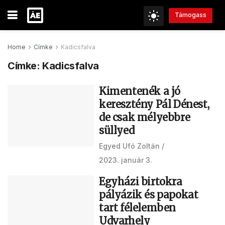
Támogass
Home
Címke
Kadicsfalva
Címke:
Kadicsfalva
Kimentenék a jó
keresztény Pál Dénest,
de csak mélyebbre
süllyed
Egyed Ufó Zoltán
2023. január 3.
Egyházi birtokra
pályázik és papokat
tart félelemben
Udvarhely