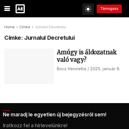
Támogass
Home
Címke
Jurnalul Decretului
Címke:
Jurnalul Decretului
Amúgy is áldozatnak
való vagy?
Bocz Henrietta
2025. január 6.
Ne maradj le egyetlen új bejegyzésről sem!
Iratkozz fel a hírlevelünkre!