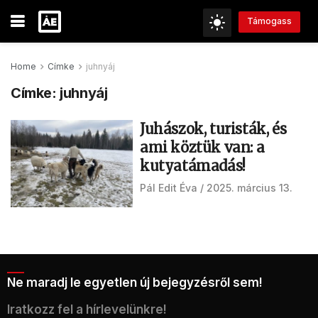
Támogass
Home
Címke
juhnyáj
Címke:
juhnyáj
Juhászok, turisták, és
ami köztük van: a
kutyatámadás!
Pál Edit Éva
2025. március 13.
Ne maradj le egyetlen új bejegyzésről sem!
Iratkozz fel a hírlevelünkre!