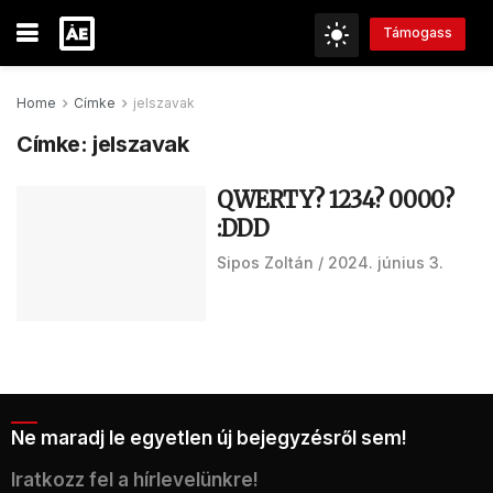
Támogass
Home
Címke
jelszavak
Címke:
jelszavak
QWERTY? 1234? 0000?
:DDD
Sipos Zoltán
2024. június 3.
Ne maradj le egyetlen új bejegyzésről sem!
Iratkozz fel a hírlevelünkre!