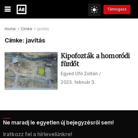
Támogass
Home
Címke
javítás
Címke:
javítás
Kipofozták a homoródi
fürdőt
Egyed Ufó Zoltán
2023. február 3.
Ne maradj le egyetlen új bejegyzésről sem!
Iratkozz fel a hírlevelünkre!