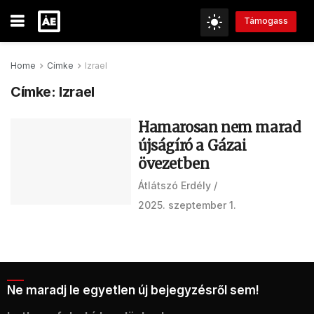
Támogass
Home
Címke
Izrael
Címke:
Izrael
Hamarosan nem marad
újságíró a Gázai
övezetben
Átlátszó Erdély
2025. szeptember 1.
Ne maradj le egyetlen új bejegyzésről sem!